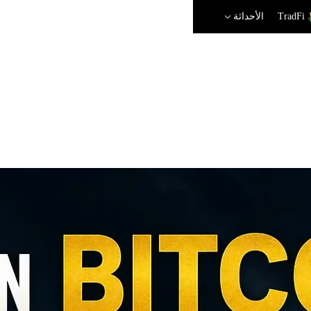
TradFi
الأحداثة