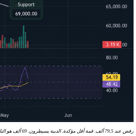
رفض عند 79.5 ألف. قمة أقل مؤكدة. الدببة يسيطرون. 69 ألف هو التالي.