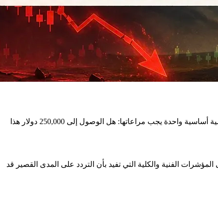
في سياق البيتكوين، نحن ننظر إلى نقطة حاسمة أخرى. بعد ارتفاع في الأسعار تركنا نكافح ضد حواجز أساسية، بدأ التصحيح يتشكل وهناك قضية أساسية واحدة يجب مراعاتها: هل الوصول إلى 250,000 دولار هذا
 المؤشرات الفنية والكلية التي تفيد بأن التردد على المدى القصير قد