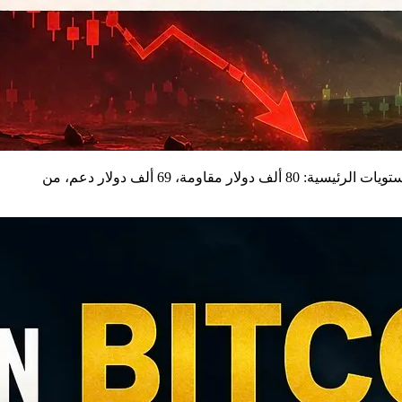
هدف البيتكوين عند 250 ألف دولار غير مؤكد مع إثارة مبيعات مايو للحذر. يرى المتفائلون صعوداً مؤسسياً، بينما يتوقع المتشائمون تراجعاً. المستويات الرئيسية: 80 ألف دولار مقاومة، 69 ألف دولار دعم، من