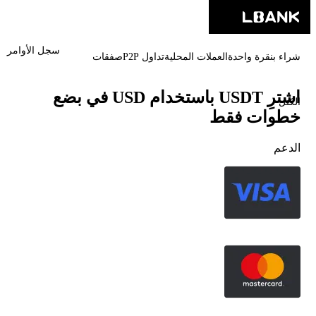
سجل الأوامر
شراء بنقرة واحدة
العملات المحلية
تداول P2P
صفقات
اشترِ USDT باستخدام USD في بضع
الكتل
خطوات فقط
الدعم